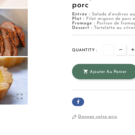
porc
Entrée :
Salade d’endives au
Plat :
Filet mignon de porc 
Fromage :
Portion de froma
Dessert :
Tartelette au citro
QUANTITY :

Ajouter Au Panier

Donnez votre avis