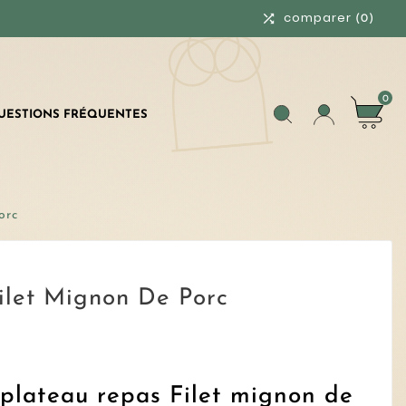
comparer

(0)
0
UESTIONS FRÉQUENTES
orc
ilet Mignon De Porc
plateau repas Filet mignon de