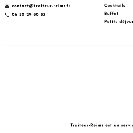
Cocktails
email
contact@traiteur-reims.fr
Buffet
call
06 50 29 80 83
Petits déjeu
Traiteur-Reims est un servi