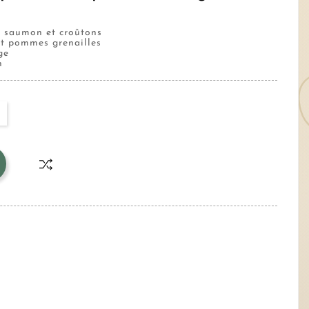
 saumon et croûtons
et pommes grenailles
ge
n